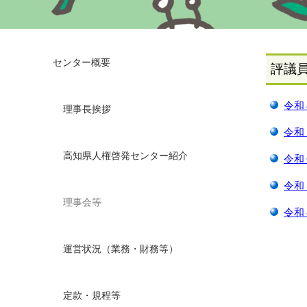
センター概要
評議
令和
理事長挨拶
令和
高知県人権啓発センター紹介
令和
令和
理事会等
令和
運営状況（業務・財務等）
定款・規程等