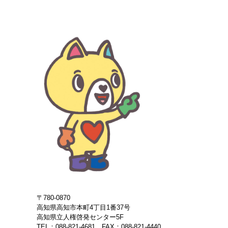
〒780-0870
高知県高知市本町4丁目1番37号
高知県立人権啓発センター5F
TEL：088-821-4681
FAX：088-821-4440