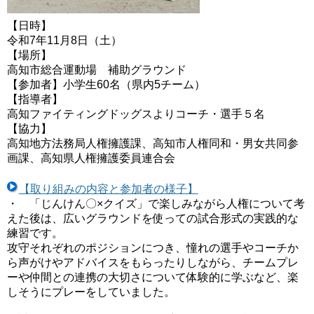
【日時】
令和7年11月8日（土）
【場所】
高知市総合運動場 補助グラウンド
【参加者】小学生60名（県内5チーム）
【指導者】
高知ファイティングドッグスよりコーチ・選手５名
【協力】
高知地方法務局人権擁護課、高知市人権同和・男女共同参
画課、高知県人権擁護委員連合会
【取り組みの内容と参加者の様子】
・ 「じんけん〇×クイズ」で楽しみながら人権について考
えた後は、広いグラウンドを使っての試合形式の実践的な
練習です。
攻守それぞれのポジションにつき、憧れの選手やコーチか
ら声がけやアドバイスをもらったりしながら、チームプレ
ーや仲間との連携の大切さについて体験的に学ぶなど、楽
しそうにプレーをしていました。