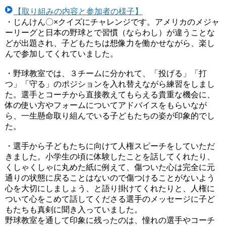
【取り組みの内容と参加者の様子】
・じんけん〇×クイズにチャレンジです。アメリカのメジャ
ーリーグと日本の野球とで習慣（ならわし）が違うことな
どが出題され、子どもたちは想像力を働かせながら、楽し
んで参加してくれていました。
・野球教室では、３チームに分かれて、「投げる」「打
つ」「守る」のポジションを入れ替えながら練習をしまし
た。選手とコーチから直接教えてもらえる貴重な機会に、
体の使い方やフォームについてアドバイスをもらいなが
ら、一生懸命取り組んでいる子どもたちの姿が印象的でし
た。
・選手から子どもたちに向けて人権スピーチをしていただ
きました。小学生の頃に体験したことを話してくれたり、
くしゃくしゃに丸めた紙に例えて、傷ついた心は完全に元
通りの状態に戻ることはないので傷つけることがないよう
心を大切にしましょう、と語り掛けてくれたりと、人権に
ついて心をこめて話してくださる選手のメッセージに子ど
もたちも真剣に聞き入っていました。
野球教室を通して印象に残ったのは、憧れの選手やコーチ