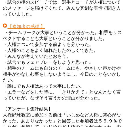
・試合の後のスピーチでは、選手とコーチが人権について
のメッセージを届けてくれて、みんな真剣な表情で聞き入
っていました。
【参加者の感想 】
・チームワークが大事ということが分かった。相手をリス
ペクトすることも大事ということが分かりました。
・人権について参加する前よりも分かった。
・人権のことをよく知れたしたのしくできた。
・みんなが考えていたとおもう。
・試合でもフェアプレーをしようと思った。
・相手のチームにも自分のチームにも、やさしい声かけや
相手がかなしむ事をしないようにし、今日のことをいかし
たい。
・誰にでも人権はあって大事にしたい。
・エラーなどをした時に、「きりかえて」となんとなく言
っていたが、なぜそう言うかの理由が分かった。
【アンケート集計結果】
人権野球教室に参加する前は「いじめなど人権に関心がな
かった、あまりなかった」と回答した参加者は５６.９％で
したが、参加して「いじめなど人権のことがわかった、少