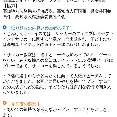
高知ユナイテッドスポーツクラブよりコーチ・選手6名
【協力】
高知地方法務局人権擁護課、高知市人権同和・男女共同参
画課、高知県人権擁護委員連合会
【取り組みの内容と参加者の様子】
・じんけん〇×クイズでは、サッカーのフェアプレイやブラ
インドサッカーに関する問題が３問出題され、子どもたち
は高知ユナイテッドの選手と一緒に取り組みました。
・サッカー教室は、選手とコーチも加わってのミニゲーム
を行い、みんな憧れの高知ユナイテッドSCの選手と一緒に
プレーできて、サッカーを楽しんでいるようでした。
・２名の選手から子どもたちに向けて人権スピーチをして
いただきました。お互いに思いやりを持ってプレーするこ
との大切さなどの話に、子どもたちは真剣な表情で聞き入
っていました。
【参加者の感想 】
・あいての気持ちを考えながらプレーすることをいしきし
ます。