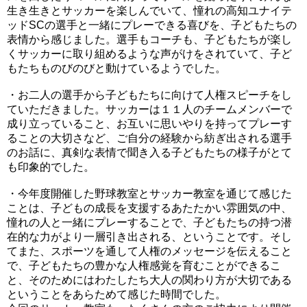
生き生きとサッカーを楽しんでいて、憧れの高知ユナイテ
ッドSCの選手と一緒にプレーできる喜びを、子どもたちの
表情から感じました。選手もコーチも、子どもたちが楽し
くサッカーに取り組めるような声がけをされていて、子ど
もたちものびのびと動けているようでした。
・お二人の選手から子どもたちに向けて人権スピーチをし
ていただきました。サッカーは１１人のチームメンバーで
成り立っていること、お互いに思いやりを持ってプレーす
ることの大切さなど、ご自分の経験から紡ぎ出される選手
のお話に、真剣な表情で聞き入る子どもたちの様子がとて
も印象的でした。
・今年度開催した野球教室とサッカー教室を通じて感じた
ことは、子どもの成長を支援するあたたかい雰囲気の中、
憧れの人と一緒にプレーすることで、子どもたちの持つ潜
在的な力がより一層引き出される、ということです。そし
てまた、スポーツを通して人権のメッセージを伝えること
で、子どもたちの豊かな人権感覚を育むことができるこ
と、そのためにはわたしたち大人の関わり方が大切である
ということをあらためて感じた時間でした。