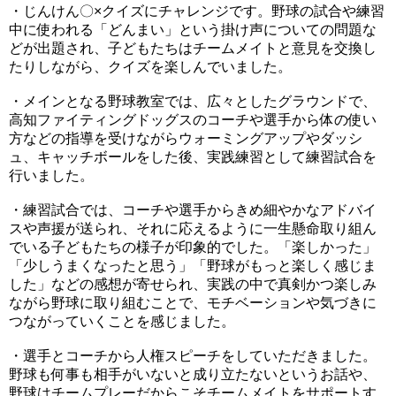
・じんけん〇×クイズにチャレンジです。野球の試合や練習
中に使われる「どんまい」という掛け声についての問題な
どが出題され、子どもたちはチームメイトと意見を交換し
たりしながら、クイズを楽しんでいました。
・メインとなる野球教室では、広々としたグラウンドで、
高知ファイティングドッグスのコーチや選手から体の使い
方などの指導を受けながらウォーミングアップやダッシ
ュ、キャッチボールをした後、実践練習として練習試合を
行いました。
・練習試合では、コーチや選手からきめ細やかなアドバイ
スや声援が送られ、それに応えるように一生懸命取り組ん
でいる子どもたちの様子が印象的でした。「楽しかった」
「少しうまくなったと思う」「野球がもっと楽しく感じま
した」などの感想が寄せられ、実践の中で真剣かつ楽しみ
ながら野球に取り組むことで、モチベーションや気づきに
つながっていくことを感じました。
・選手とコーチから人権スピーチをしていただきました。
野球も何事も相手がいないと成り立たないというお話や、
野球はチームプレーだからこそチームメイトをサポートす