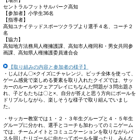
【場所】
セントラルフットサルパーク高知
【参加者】小学生36名
【指導者】
高知ユナイテッドスポーツクラブより選手４名、コーチ２
名
【協力】
高知地方法務局人権擁護課、高知市人権同和・男女共同参
画課、高知県人権擁護委員連合会
【取り組みの内容と参加者の様子】
・じんけん〇×クイズにチャレンジ。ピッチ全体を使って、
ゲーム感覚で楽しめる要素を取り入れたクイズでは、サッ
カーのルールやフェアプレイにちなんだ問題が３問出題さ
れ、子どもたちは〇と×、自分が答えと思う方向にボールを
ドリブルしながら、楽しそうな様子で取り組んでいまし
た。
・サッカー教室では１・２・３年生グループと４・５年生
グループに分かれ、選手とコーチも加わってのミニゲーム
では、チームメイトとコミュニケーションを取りながらパ
スを回したりゴールに向かってボールを蹴ったり、みんな